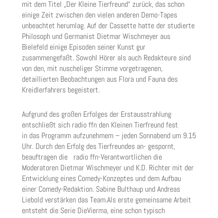
mit dem Titel „Der Kleine Tierfreund“ zurück, das schon
einige Zeit zwischen den vielen anderen Demo-Tapes
unbeachtet herumlag. Auf der Cassette hatte der studierte
Philosoph und Germanist Dietmar Wischmeyer aus
Bielefeld einige Episoden seiner Kunst gur
zusammengefaßt. Sowohl Hörer als auch Redakteure sind
von den, mit nuscheliger Stimme vorgetragenen,
detaillierten Beobachtungen aus Flora und Fauna des
Kreidlerfahrers begeistert.
Aufgrund des großen Erfolges der Erstausstrahlung
entschließt sich radio ffn den Kleinen Tierfreund fest
in das Programm aufzunehmem – jeden Sonnabend um 9.15
Uhr. Durch den Erfolg des Tierfreundes an- gespornt,
beauftragen die radio ffn-Verantwortlichen die
Moderatoren Dietmar Wischmeyer und K.D. Richter mit der
Entwicklung eines Comedy-Konzeptes und dem Aufbau
einer Comedy-Redaktion. Sabine Bulthaup und Andreas
Liebold verstärken das Team.Als erste gemeinsame Arbeit
entsteht die Serie DieVierma, eine schon typisch