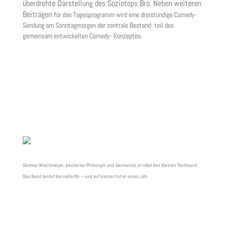
überdrehte Darstellung des Soziotops Bro. Neben weiteren
Beiträgen
für das Tagesprogramm wird eine dreistündige Comedy-
Sendung am Sonntagmorgen der zentrale Bestand- teil des
gemeinsam entwickelten Comedy- Konzeptes.
Dietmar Wischmeyer, studierter Philosoph und Germanist, er ndet den Kleinen Tierfreund.
Das Band landet bei radio ffn – und auf einmal hat er einen Job.